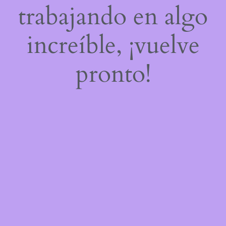
trabajando en algo
increíble, ¡vuelve
pronto!