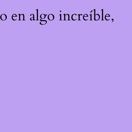
o en algo increíble,