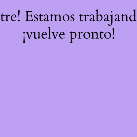
stre! Estamos trabajand
¡vuelve pronto!