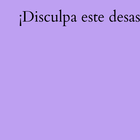
¡Disculpa este desa