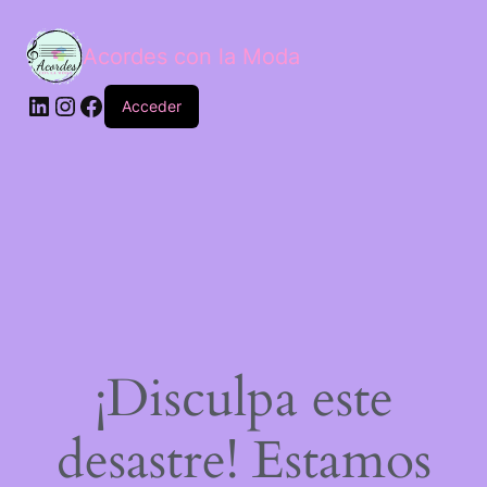
Acordes con la Moda
Acceder
¡Disculpa este
desastre! Estamos