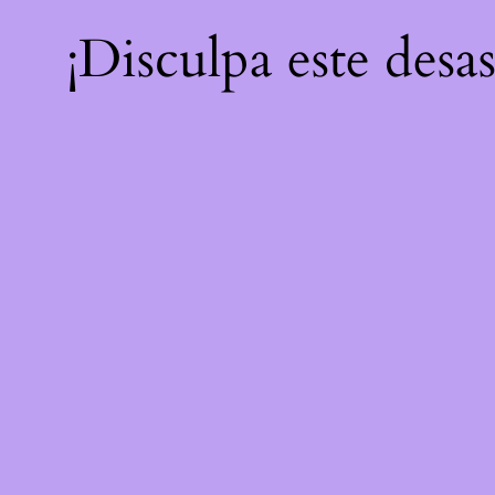
¡Disculpa este desa