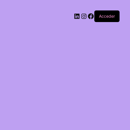
Acceder