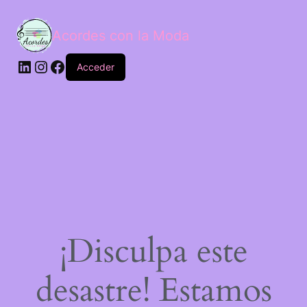
Acordes con la Moda
Acceder
¡Disculpa este
desastre! Estamos