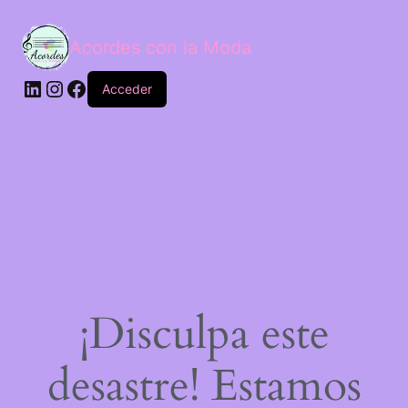
Acordes con la Moda
Acceder
¡Disculpa este
desastre! Estamos