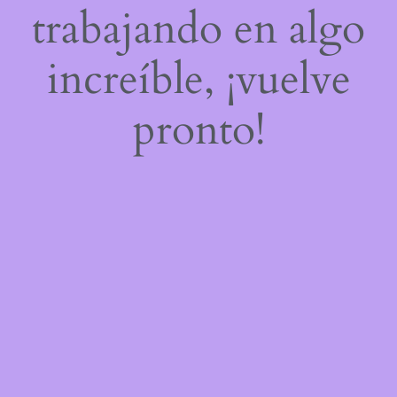
trabajando en algo
increíble, ¡vuelve
pronto!