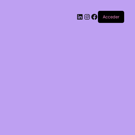
Acceder