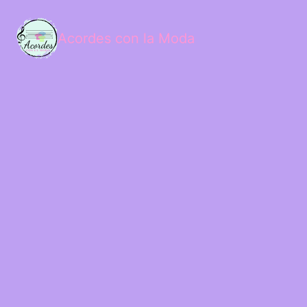
Acordes con la Moda