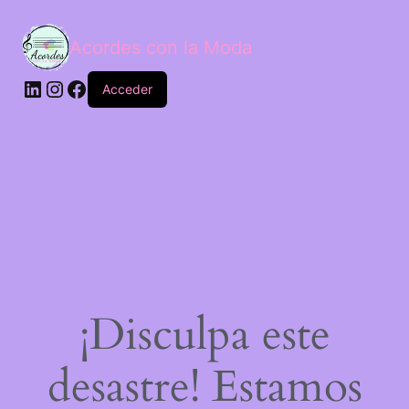
Acordes con la Moda
Acceder
¡Disculpa este
desastre! Estamos