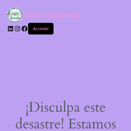
Acordes con la Moda
Acceder
¡Disculpa este
desastre! Estamos