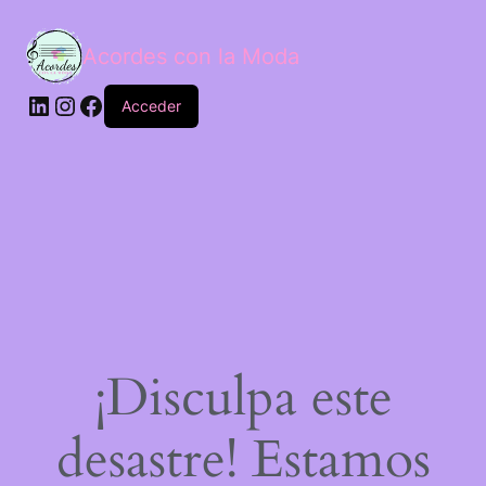
Acordes con la Moda
Acceder
¡Disculpa este
desastre! Estamos