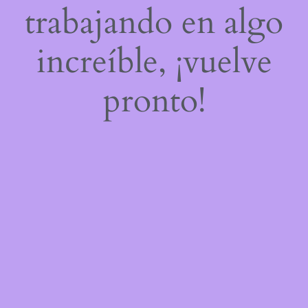
trabajando en algo
increíble, ¡vuelve
pronto!