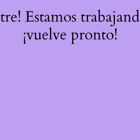
stre! Estamos trabajand
¡vuelve pronto!