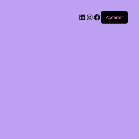
Acceder