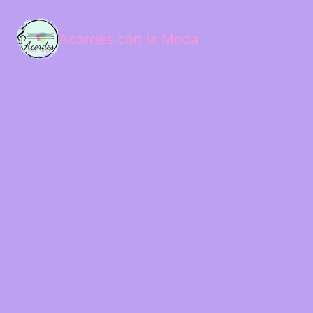
Acordes con la Moda