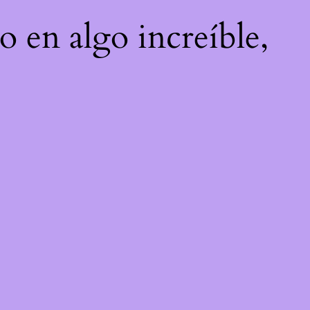
o en algo increíble,