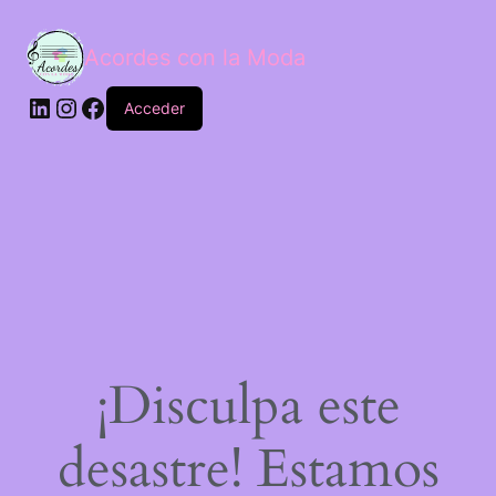
Acordes con la Moda
Acceder
¡Disculpa este
desastre! Estamos