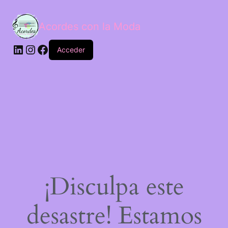
Acordes con la Moda
Acceder
¡Disculpa este
desastre! Estamos