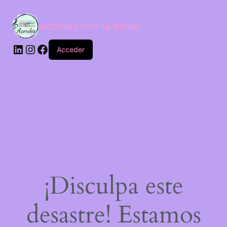
Acordes con la Moda
Acceder
¡Disculpa este
desastre! Estamos