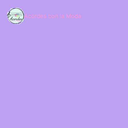
Acordes con la Moda