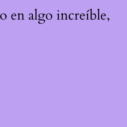
o en algo increíble,