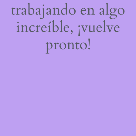
trabajando en algo
increíble, ¡vuelve
pronto!