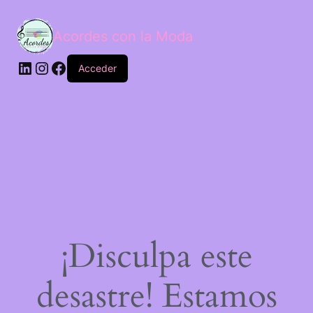
Acordes con la Moda
Acceder
¡Disculpa este
desastre! Estamos