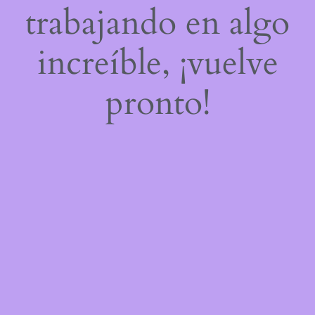
trabajando en algo
increíble, ¡vuelve
pronto!