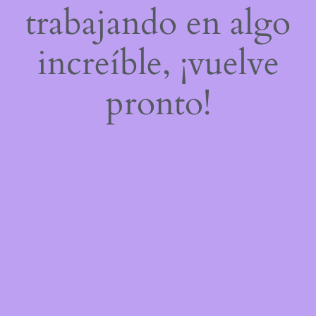
trabajando en algo
increíble, ¡vuelve
pronto!