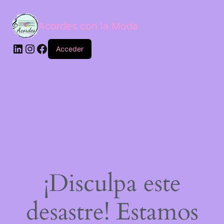
Acordes con la Moda
Acceder
¡Disculpa este
desastre! Estamos