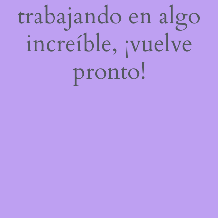
trabajando en algo
increíble, ¡vuelve
pronto!