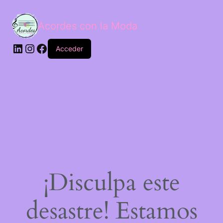
Acordes con la Moda
Acceder
¡Disculpa este
desastre! Estamos