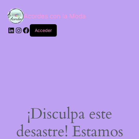
Acordes con la Moda
Acceder
¡Disculpa este
desastre! Estamos