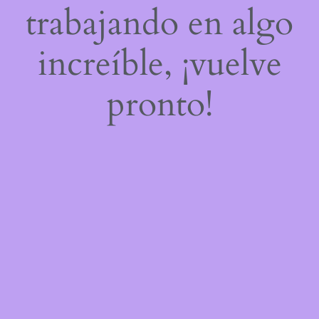
trabajando en algo
increíble, ¡vuelve
pronto!