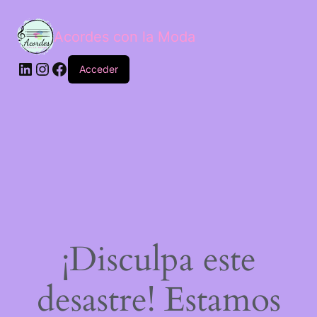
Acordes con la Moda
Acceder
¡Disculpa este
desastre! Estamos