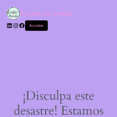
Acordes con la Moda
Acceder
¡Disculpa este
desastre! Estamos