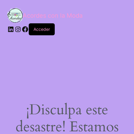
Acordes con la Moda
Acceder
¡Disculpa este
desastre! Estamos