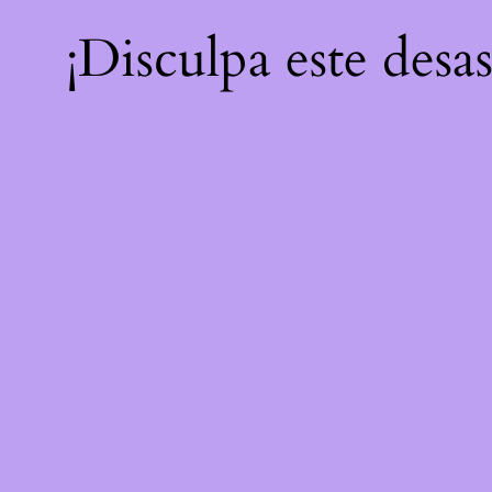
¡Disculpa este desa