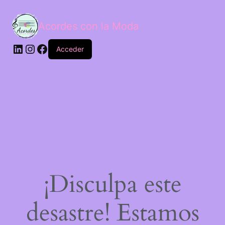
Acordes con la Moda
Acceder
¡Disculpa este
desastre! Estamos