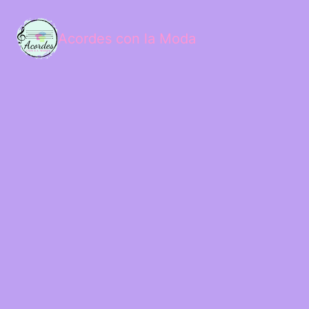
Acordes con la Moda