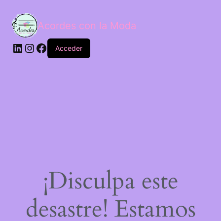
Acordes con la Moda
Acceder
¡Disculpa este
desastre! Estamos