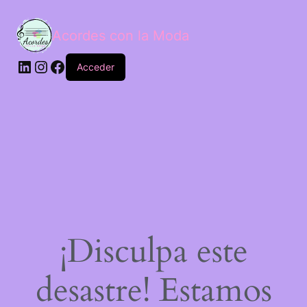
Acordes con la Moda
Acceder
¡Disculpa este
desastre! Estamos