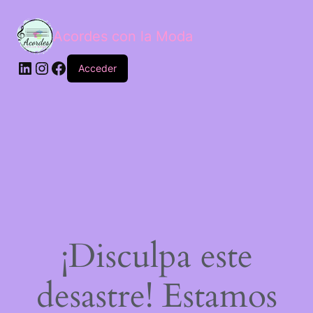
Acordes con la Moda
Acceder
¡Disculpa este
desastre! Estamos