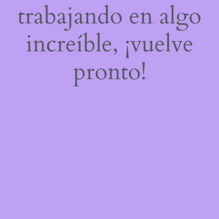
trabajando en algo
increíble, ¡vuelve
pronto!