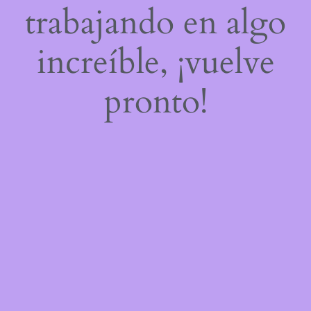
trabajando en algo
increíble, ¡vuelve
pronto!