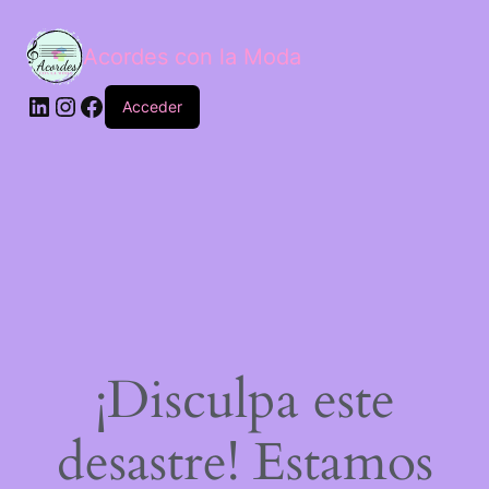
Acordes con la Moda
Acceder
¡Disculpa este
desastre! Estamos