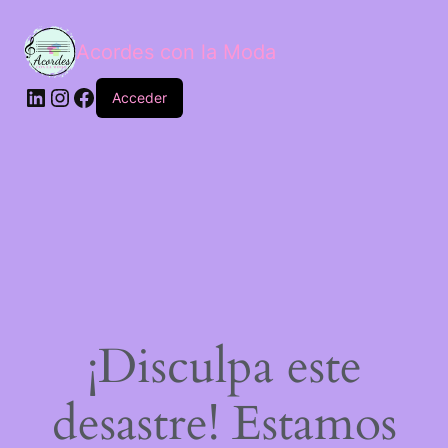
Acordes con la Moda
Acceder
¡Disculpa este
desastre! Estamos