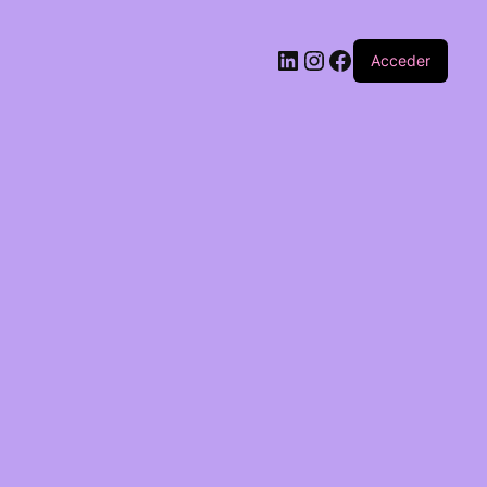
Acceder