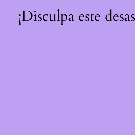
¡Disculpa este desa