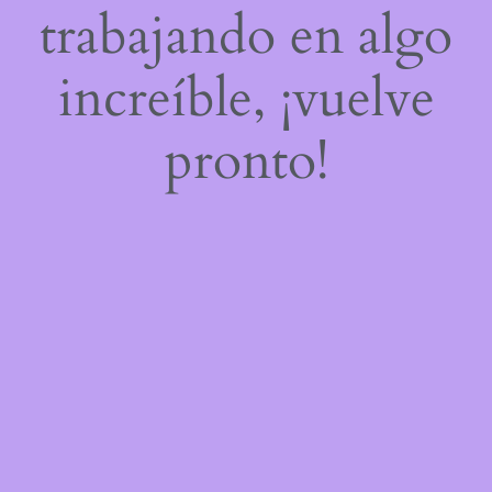
trabajando en algo
increíble, ¡vuelve
pronto!