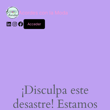
Acordes con la Moda
Acceder
¡Disculpa este
desastre! Estamos