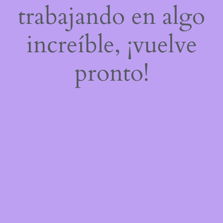
trabajando en algo
increíble, ¡vuelve
pronto!