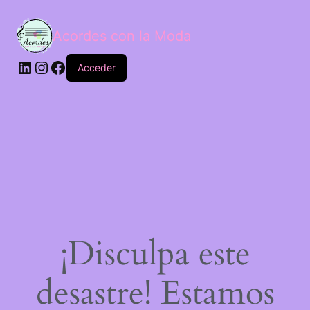
Acordes con la Moda
Acceder
¡Disculpa este
desastre! Estamos