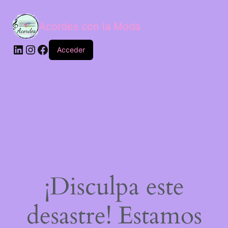
Acordes con la Moda
Acceder
¡Disculpa este
desastre! Estamos