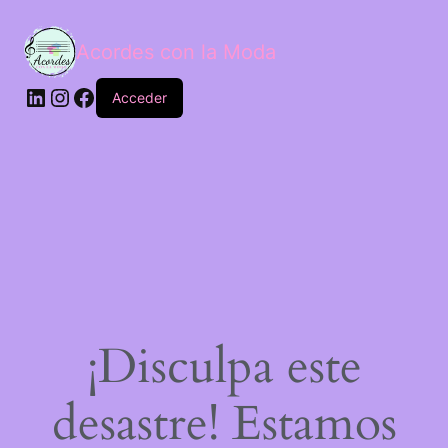
Acordes con la Moda
Acceder
¡Disculpa este
desastre! Estamos