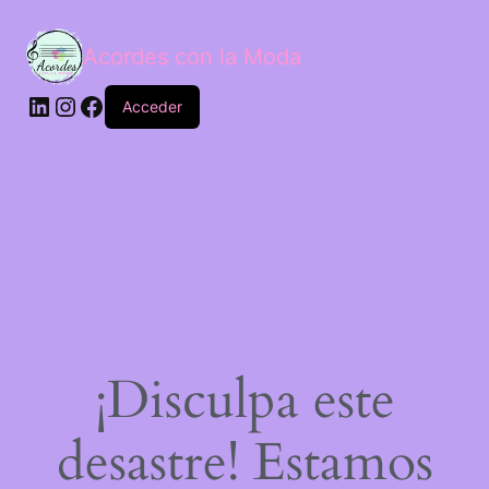
Acordes con la Moda
Acceder
¡Disculpa este
desastre! Estamos