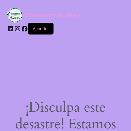
Acordes con la Moda
Acceder
¡Disculpa este
desastre! Estamos