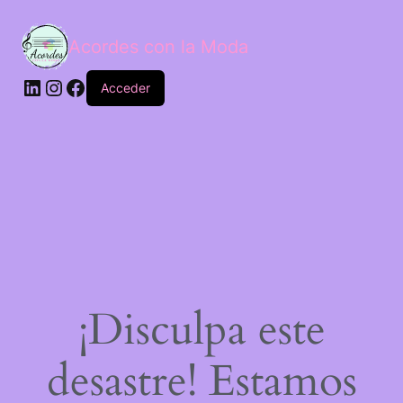
Acordes con la Moda
Acceder
¡Disculpa este
desastre! Estamos