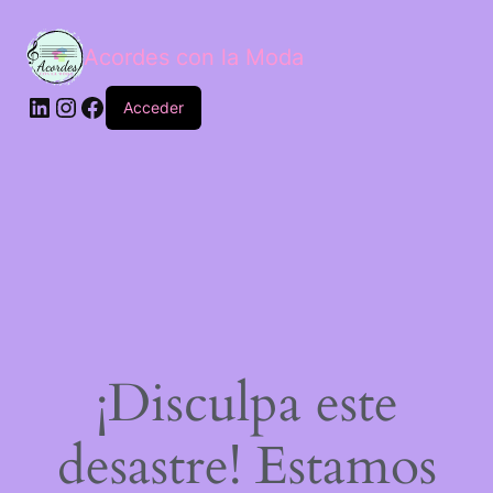
Acordes con la Moda
Acceder
¡Disculpa este
desastre! Estamos