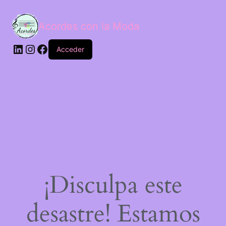
Acordes con la Moda
Acceder
¡Disculpa este
desastre! Estamos