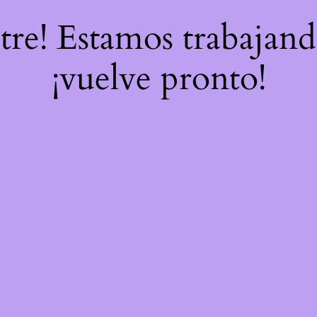
stre! Estamos trabajand
¡vuelve pronto!