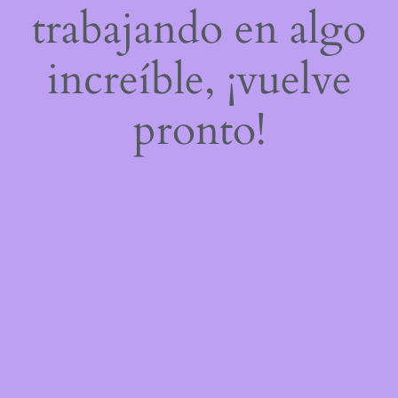
trabajando en algo
increíble, ¡vuelve
pronto!