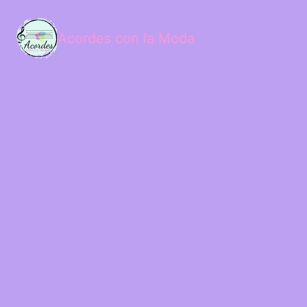
Acordes con la Moda