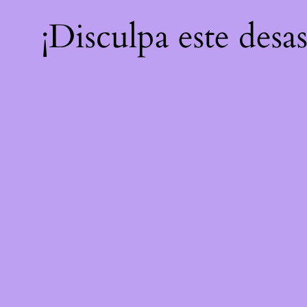
¡Disculpa este desa