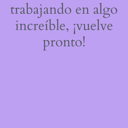
trabajando en algo
increíble, ¡vuelve
pronto!